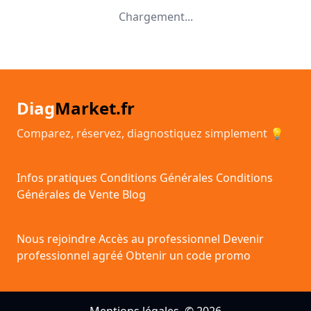
Chargement...
Diag
Market.fr
Comparez, réservez, diagnostiquez simplement 💡
Infos pratiques
Conditions Générales
Conditions
Générales de Vente
Blog
Nous rejoindre
Accès au professionnel
Devenir
professionnel agréé
Obtenir un code promo