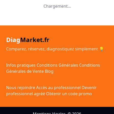
Chargement...
Diag
Market.fr
Comparez, réservez, diagnostiquez simplement 💡
Infos pratiques
Conditions Générales
Conditions
Générales de Vente
Blog
Nous rejoindre
Accès au professionnel
Devenir
professionnel agréé
Obtenir un code promo