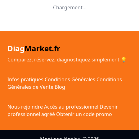
Chargement...
Diag
Market.fr
Comparez, réservez, diagnostiquez simplement 💡
Infos pratiques
Conditions Générales
Conditions
Générales de Vente
Blog
Nous rejoindre
Accès au professionnel
Devenir
professionnel agréé
Obtenir un code promo