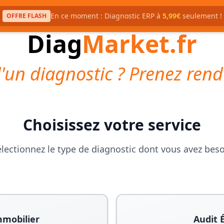
En ce moment : Diagnostic ERP à
5,99€
seulement !
OFFRE FLASH
Diag
Market.fr
'un diagnostic ? Prenez rend
Choisissez votre service
lectionnez le type de diagnostic dont vous avez bes
mmobilier
Audit 