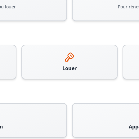
ou louer
Pour réno
Louer
n
App