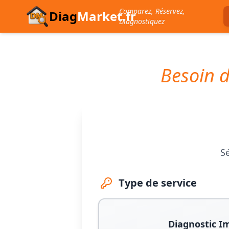
Comparez, Réservez,
Diag
Market.fr
Diagnostiquez
Besoin d
Sé
Type de service
Diagnostic I