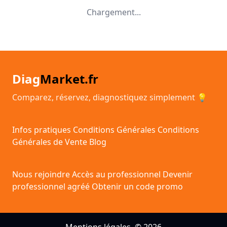
Chargement...
Diag
Market.fr
Comparez, réservez, diagnostiquez simplement 💡
Infos pratiques
Conditions Générales
Conditions
Générales de Vente
Blog
Nous rejoindre
Accès au professionnel
Devenir
professionnel agréé
Obtenir un code promo