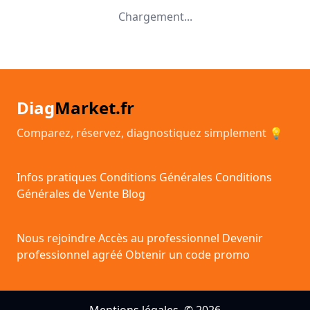
Chargement...
Diag
Market.fr
Comparez, réservez, diagnostiquez simplement 💡
Infos pratiques
Conditions Générales
Conditions
Générales de Vente
Blog
Nous rejoindre
Accès au professionnel
Devenir
professionnel agréé
Obtenir un code promo