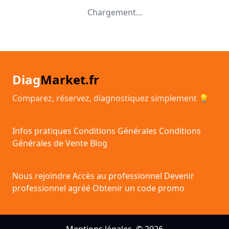
Chargement...
Diag
Market.fr
Comparez, réservez, diagnostiquez simplement 💡
Infos pratiques
Conditions Générales
Conditions
Générales de Vente
Blog
Nous rejoindre
Accès au professionnel
Devenir
professionnel agréé
Obtenir un code promo