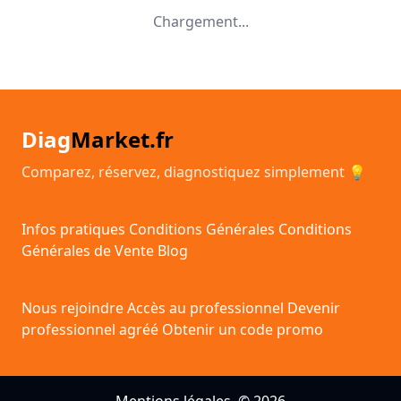
Chargement...
Diag
Market.fr
Comparez, réservez, diagnostiquez simplement 💡
Infos pratiques
Conditions Générales
Conditions
Générales de Vente
Blog
Nous rejoindre
Accès au professionnel
Devenir
professionnel agréé
Obtenir un code promo