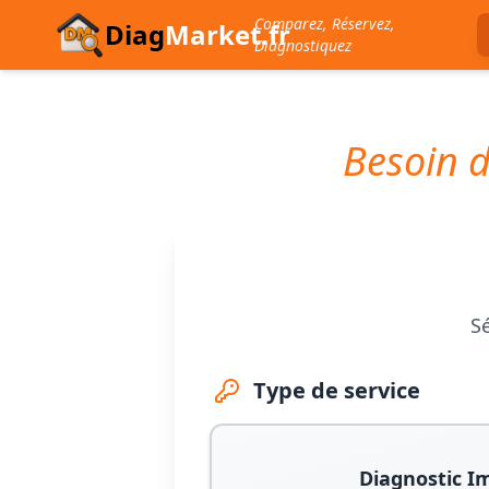
Comparez, Réservez,
Diag
Market.fr
Diagnostiquez
Besoin d
Sé
Type de service
Diagnostic I