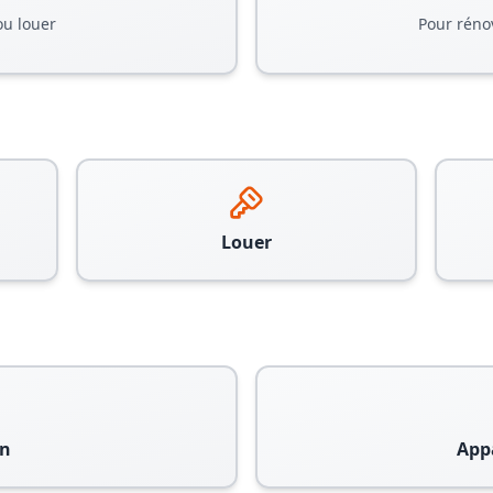
ou louer
Pour réno
Louer
n
App