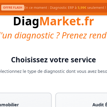
En ce moment : Diagnostic ERP à
5,99€
seulement !
OFFRE FLASH
Diag
Market.fr
'un diagnostic ? Prenez rend
Choisissez votre service
lectionnez le type de diagnostic dont vous avez bes
mmobilier
Audit 