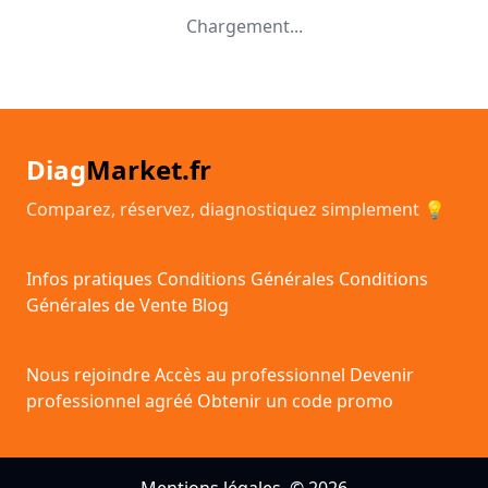
Chargement...
Diag
Market.fr
Comparez, réservez, diagnostiquez simplement 💡
Infos pratiques
Conditions Générales
Conditions
Générales de Vente
Blog
Nous rejoindre
Accès au professionnel
Devenir
professionnel agréé
Obtenir un code promo