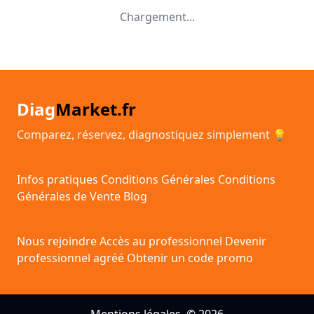
Chargement...
Diag
Market.fr
Comparez, réservez, diagnostiquez simplement 💡
Infos pratiques
Conditions Générales
Conditions
Générales de Vente
Blog
Nous rejoindre
Accès au professionnel
Devenir
professionnel agréé
Obtenir un code promo