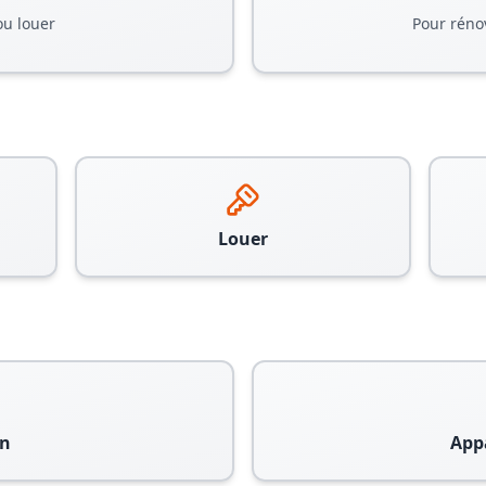
ou louer
Pour réno
Louer
n
App