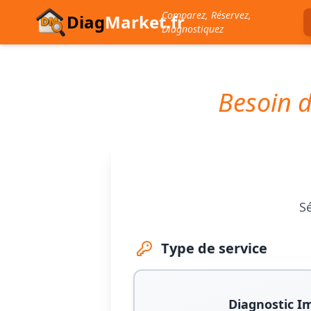
Comparez, Réservez,
Diag
Market.fr
Diagnostiquez
Besoin d
Sé
Type de service
Diagnostic I