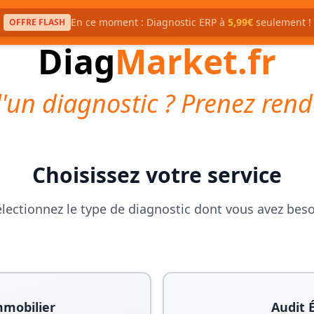
En ce moment : Diagnostic ERP à
5,99€
seulement !
OFFRE FLASH
Diag
Market.fr
'un diagnostic ? Prenez rend
Choisissez votre service
lectionnez le type de diagnostic dont vous avez bes
mmobilier
Audit 