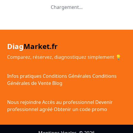
Chargement...
Diag
Market.fr
Comparez, réservez, diagnostiquez simplement 💡
Infos pratiques
Conditions Générales
Conditions
Générales de Vente
Blog
Nous rejoindre
Accès au professionnel
Devenir
professionnel agréé
Obtenir un code promo