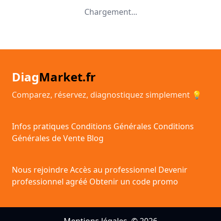
Chargement...
Diag
Market.fr
Comparez, réservez, diagnostiquez simplement 💡
Infos pratiques
Conditions Générales
Conditions
Générales de Vente
Blog
Nous rejoindre
Accès au professionnel
Devenir
professionnel agréé
Obtenir un code promo