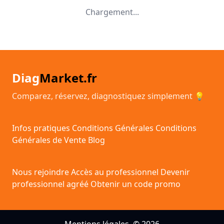
Chargement...
Diag
Market.fr
Comparez, réservez, diagnostiquez simplement 💡
Infos pratiques
Conditions Générales
Conditions
Générales de Vente
Blog
Nous rejoindre
Accès au professionnel
Devenir
professionnel agréé
Obtenir un code promo