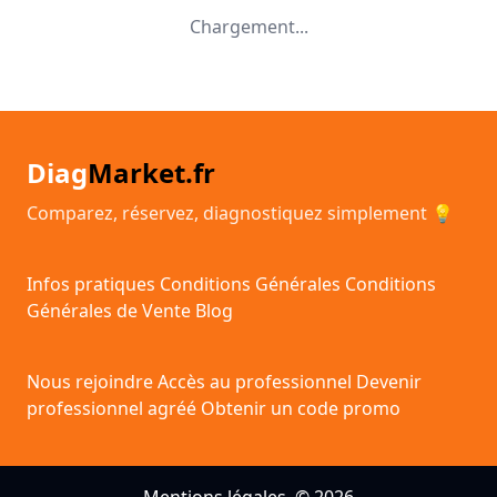
Chargement...
Diag
Market.fr
Comparez, réservez, diagnostiquez simplement 💡
Infos pratiques
Conditions Générales
Conditions
Générales de Vente
Blog
Nous rejoindre
Accès au professionnel
Devenir
professionnel agréé
Obtenir un code promo