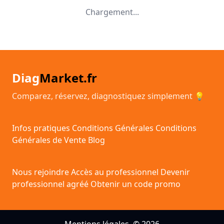
Chargement...
Diag
Market.fr
Comparez, réservez, diagnostiquez simplement 💡
Infos pratiques
Conditions Générales
Conditions
Générales de Vente
Blog
Nous rejoindre
Accès au professionnel
Devenir
professionnel agréé
Obtenir un code promo