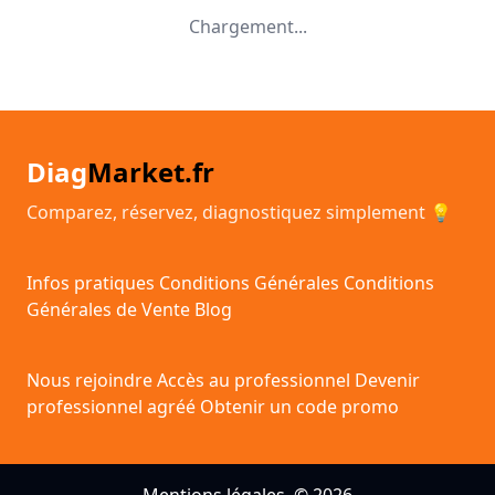
Chargement...
Diag
Market.fr
Comparez, réservez, diagnostiquez simplement 💡
Infos pratiques
Conditions Générales
Conditions
Générales de Vente
Blog
Nous rejoindre
Accès au professionnel
Devenir
professionnel agréé
Obtenir un code promo