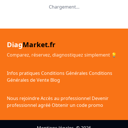
Chargement...
Diag
Market.fr
Comparez, réservez, diagnostiquez simplement 💡
Infos pratiques
Conditions Générales
Conditions
Générales de Vente
Blog
Nous rejoindre
Accès au professionnel
Devenir
professionnel agréé
Obtenir un code promo