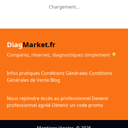
Chargement...
Diag
Market.fr
Comparez, réservez, diagnostiquez simplement 💡
Infos pratiques
Conditions Générales
Conditions
Générales de Vente
Blog
Nous rejoindre
Accès au professionnel
Devenir
professionnel agréé
Obtenir un code promo