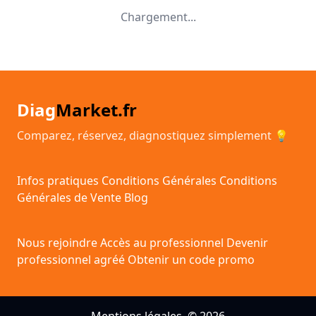
Chargement...
Diag
Market.fr
Comparez, réservez, diagnostiquez simplement 💡
Infos pratiques
Conditions Générales
Conditions
Générales de Vente
Blog
Nous rejoindre
Accès au professionnel
Devenir
professionnel agréé
Obtenir un code promo