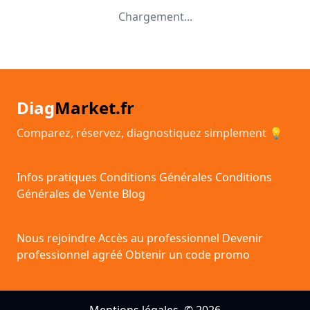
Chargement...
Diag
Market.fr
Comparez, réservez, diagnostiquez simplement 💡
Infos pratiques
Conditions Générales
Conditions
Générales de Vente
Blog
Nous rejoindre
Accès au professionnel
Devenir
professionnel agréé
Obtenir un code promo