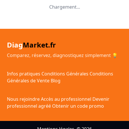
Chargement...
Diag
Market.fr
Comparez, réservez, diagnostiquez simplement 💡
Infos pratiques
Conditions Générales
Conditions
Générales de Vente
Blog
Nous rejoindre
Accès au professionnel
Devenir
professionnel agréé
Obtenir un code promo