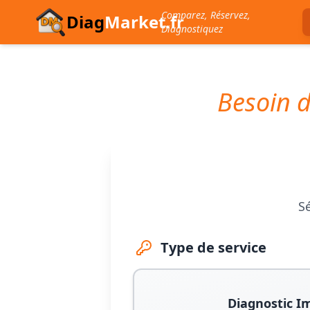
Comparez, Réservez,
Diag
Market.fr
Diagnostiquez
Besoin d
Sé
Type de service
Diagnostic I