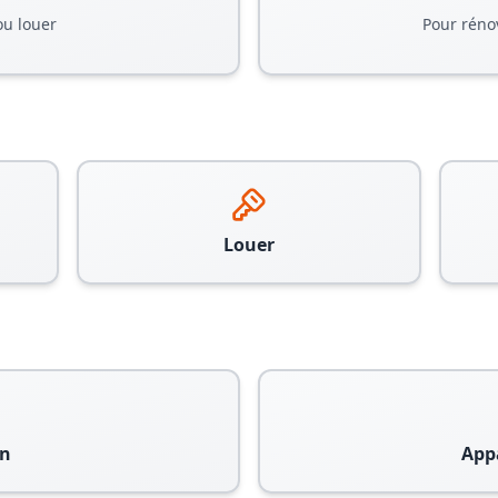
ou louer
Pour réno
Louer
n
App