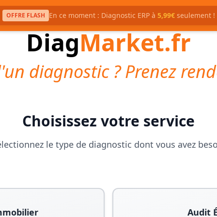
En ce moment : Diagnostic ERP à
5,99€
seulement !
OFFRE FLASH
Diag
Market.fr
'un diagnostic ? Prenez rend
Choisissez votre service
lectionnez le type de diagnostic dont vous avez bes
mmobilier
Audit 