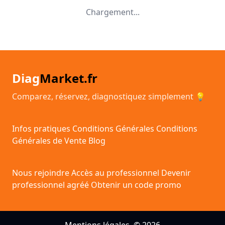
Chargement...
Diag
Market.fr
Comparez, réservez, diagnostiquez simplement 💡
Infos pratiques
Conditions Générales
Conditions
Générales de Vente
Blog
Nous rejoindre
Accès au professionnel
Devenir
professionnel agréé
Obtenir un code promo