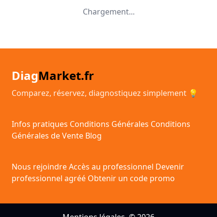
Chargement...
Diag
Market.fr
Comparez, réservez, diagnostiquez simplement 💡
Infos pratiques
Conditions Générales
Conditions
Générales de Vente
Blog
Nous rejoindre
Accès au professionnel
Devenir
professionnel agréé
Obtenir un code promo