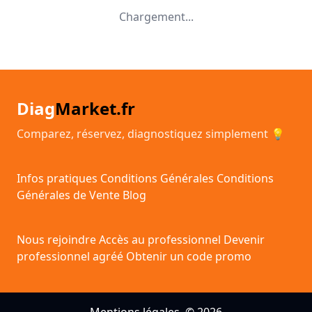
Chargement...
Diag
Market.fr
Comparez, réservez, diagnostiquez simplement 💡
Infos pratiques
Conditions Générales
Conditions
Générales de Vente
Blog
Nous rejoindre
Accès au professionnel
Devenir
professionnel agréé
Obtenir un code promo