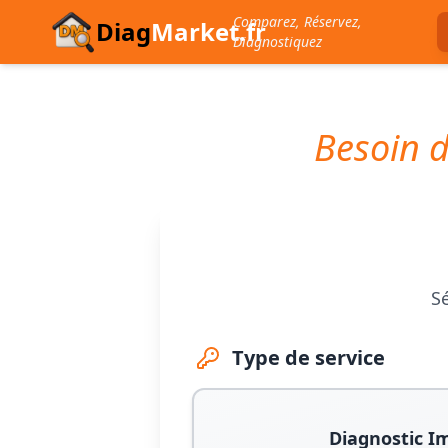
Comparez, Réservez,
Diag
Market.fr
Diagnostiquez
Besoin d
Sé
Type de service
Diagnostic I