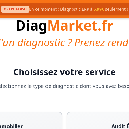
En ce moment : Diagnostic ERP à
5,99€
seulement !
OFFRE FLASH
Diag
Market.fr
'un diagnostic ? Prenez rend
Choisissez votre service
lectionnez le type de diagnostic dont vous avez bes
mmobilier
Audit 