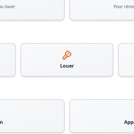
ou louer
Pour réno
Louer
n
App