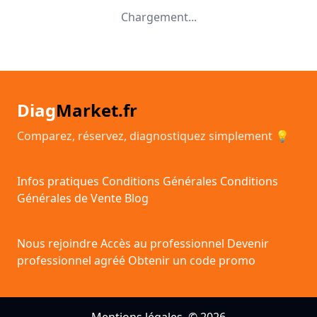
Chargement...
Diag
Market.fr
Comparez, réservez, diagnostiquez simplement 💡
Infos pratiques
Conditions Générales
Conditions
Générales de Vente
Blog
Nous rejoindre
Accès au professionnel
Devenir
professionnel agréé
Obtenir un code promo