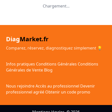
Chargement...
Diag
Market.fr
Comparez, réservez, diagnostiquez simplement 💡
Infos pratiques
Conditions Générales
Conditions
Générales de Vente
Blog
Nous rejoindre
Accès au professionnel
Devenir
professionnel agréé
Obtenir un code promo