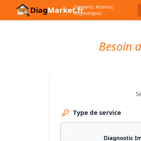
Comparez, Réservez,
Diag
Market.fr
Diagnostiquez
Besoin d
Sé
Type de service
Diagnostic I