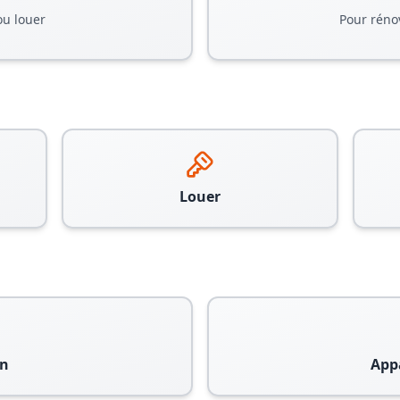
ou louer
Pour réno
Louer
n
App