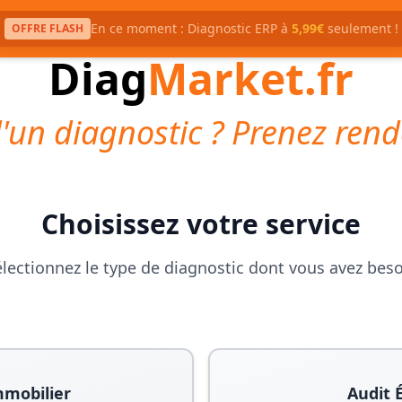
En ce moment : Diagnostic ERP à
5,99€
seulement !
OFFRE FLASH
Diag
Market.fr
'un diagnostic ? Prenez rend
Choisissez votre service
lectionnez le type de diagnostic dont vous avez bes
mmobilier
Audit 