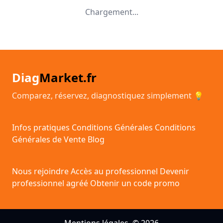
Chargement...
Diag
Market.fr
Comparez, réservez, diagnostiquez simplement 💡
Infos pratiques
Conditions Générales
Conditions
Générales de Vente
Blog
Nous rejoindre
Accès au professionnel
Devenir
professionnel agréé
Obtenir un code promo