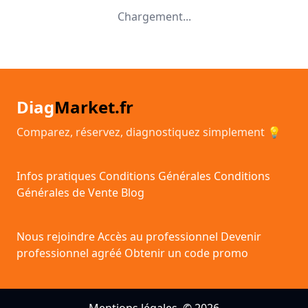
Chargement...
Diag
Market.fr
Comparez, réservez, diagnostiquez simplement 💡
Infos pratiques
Conditions Générales
Conditions
Générales de Vente
Blog
Nous rejoindre
Accès au professionnel
Devenir
professionnel agréé
Obtenir un code promo