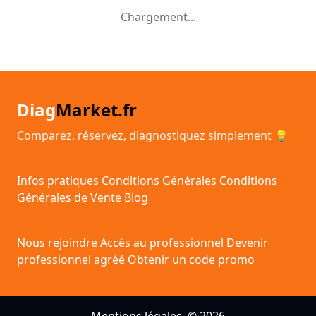
Chargement...
Diag
Market.fr
Comparez, réservez, diagnostiquez simplement 💡
Infos pratiques
Conditions Générales
Conditions
Générales de Vente
Blog
Nous rejoindre
Accès au professionnel
Devenir
professionnel agréé
Obtenir un code promo