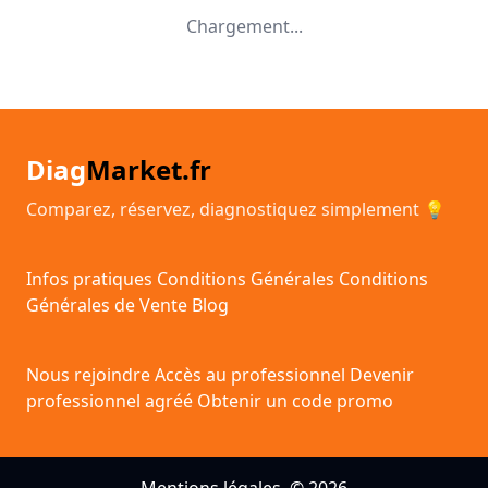
Chargement...
Diag
Market.fr
Comparez, réservez, diagnostiquez simplement 💡
Infos pratiques
Conditions Générales
Conditions
Générales de Vente
Blog
Nous rejoindre
Accès au professionnel
Devenir
professionnel agréé
Obtenir un code promo