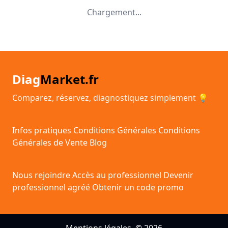
Chargement...
Diag
Market.fr
Comparez, réservez, diagnostiquez simplement 💡
Infos pratiques
Conditions Générales
Conditions
Générales de Vente
Blog
Nous rejoindre
Accès au professionnel
Devenir
professionnel agréé
Obtenir un code promo