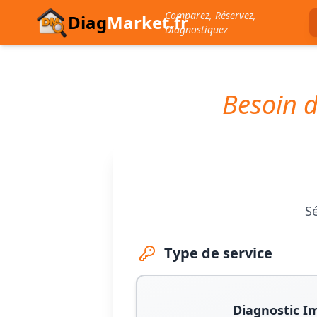
Comparez, Réservez,
Diag
Market.fr
Diagnostiquez
Besoin d
Sé
Type de service
Diagnostic I