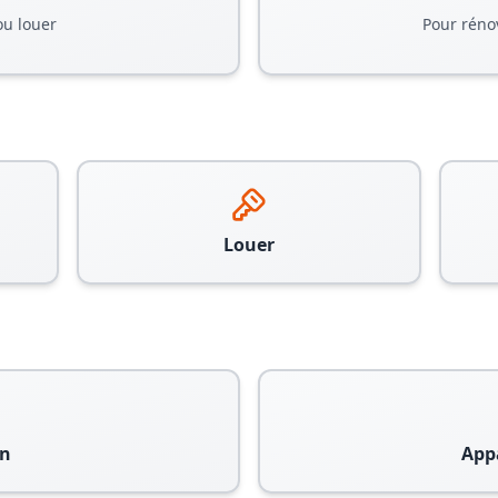
ou louer
Pour réno
Louer
n
App