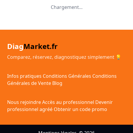
Chargement...
Diag
Market.fr
Comparez, réservez, diagnostiquez simplement 💡
Infos pratiques
Conditions Générales
Conditions
Générales de Vente
Blog
Nous rejoindre
Accès au professionnel
Devenir
professionnel agréé
Obtenir un code promo