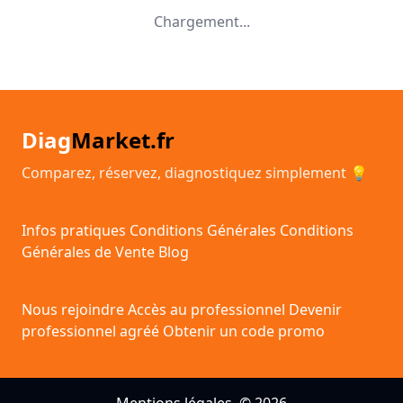
Chargement...
Diag
Market.fr
Comparez, réservez, diagnostiquez simplement 💡
Infos pratiques
Conditions Générales
Conditions
Générales de Vente
Blog
Nous rejoindre
Accès au professionnel
Devenir
professionnel agréé
Obtenir un code promo